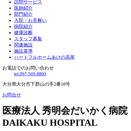
訪問サービス
医師紹介
部門紹介
入院・お見舞い
病院紹介
健康診断
スタッフ募集
関連施設
施設基準
ハートフルホームあけの高尾
お電話でのお問い合わせ
tel.097-569-8860
大分県大分市下郡山の手2番18号
お問合せ
医療法人 秀明会
だいかく病院
DAIKAKU HOSPITAL