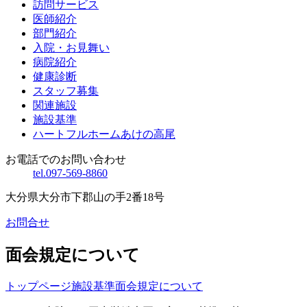
訪問サービス
医師紹介
部門紹介
入院・お見舞い
病院紹介
健康診断
スタッフ募集
関連施設
施設基準
ハートフルホームあけの高尾
お電話でのお問い合わせ
tel.097-569-8860
大分県大分市下郡山の手2番18号
お問合せ
面会規定について
トップページ
施設基準
面会規定について